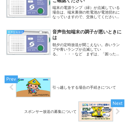
ご確認ください
端末の電源ランプ（緑）が点滅している
場合は、端末裏側の乾電池が電池切れに
なっていますので、交換してください。
使用する乾電池 単３アルカリ乾電池
４本交換方法 音声告知端末裏側のふた
を開け、電池を交換してください。交換
音声告知端末の調子が悪いときに
音声告知放送
時期の目安さっきー乾電池...
は
朝夕の定時放送が聞こえない。赤いラン
プや青いランプが点滅してい
る。 ・・・など まずは、「困ったと
きには」の音声告知放送の項目を確認し
てください。 確認しても改善されない
場合は、音声告知端末が故障している場
合がありますので、秘書広報課地域情...
引っ越しをする場合の手続きについて
スポンサー放送の募集について