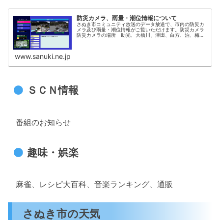
防災カメラ、雨量・潮位情報について
さぬき市コミュニティ放送のデータ放送で、市内の防災カ
メラ及び雨量・潮位情報がご覧いただけます。防災カメラ
防災カメラの場所 助光、大橋川、津田、白方、泊、梅
川 （６か所） ※１０分ごとに画像を更新します。デー
タ読み込みのため、画面の表示に時間...
www.sanuki.ne.jp
ＳＣＮ情報
番組のお知らせ
趣味・娯楽
麻雀、レシピ大百科、音楽ランキング、通販
さぬき市の天気