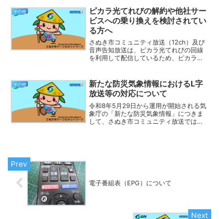
ルセンターへお願いします。株式会社
STNet 特設コールセンター（臨時窓
ピカラ光てれびの解約や他社サー
その他
口）電話：080...
ビスへの乗り換えを検討されてい
る方へ
さぬき市コミュニティ放送（12ch）及び
音声告知放送は、ピカラ光てれびの回線
を利用して配信しているため、ピカラ光
てれびを解約した場合は視聴できなくな
ります。 解約や他社サービスへの乗り
換えを検討する際には、ご理解の上で慎
新たな防災気象情報におけるL字
その他
重に検討してください...
放送等の対応について
令和8年5月29日から運用が開始される気
象庁の「新たな防災気象情報」につきま
して、さぬき市コミュニティ放送では、L
字放送及びデータ放送のシステム対応作
業を現在進めているところです。 対応
作業が完了するまでの間は、気象警報発
令時は従来の内容で...
電子番組表（EPG）について