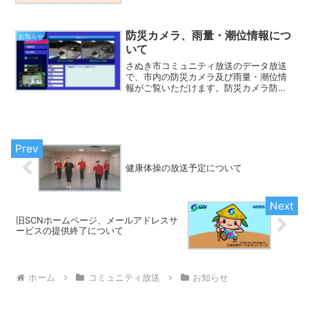
するスポンサーを随時募集しています。
スポンサー放送について 文字放送の時
間帯及び他の番組の終了から...
防災カメラ、雨量・潮位情報につ
お知らせ
いて
さぬき市コミュニティ放送のデータ放送
で、市内の防災カメラ及び雨量・潮位情
報がご覧いただけます。防災カメラ防災
カメラの場所 助光、大橋川、津田、白
方、泊、梅川 （６か所） ※１０分ごと
に画像を更新します。データ読み込みの
ため、画面の表示に時間...
健康体操の放送予定について
旧SCNホームページ、メールアドレスサ
ービスの提供終了について
ホーム
コミュニティ放送
お知らせ