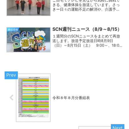
きる、健康体操を放送しています。さっ
きー日々の運動不足の解消や、介護予防
に役立ててみませんか。座りながらでき
る体操もあります。放送予定6：15～さぬ
き・まちの健康応援団体操10：00～ロコ
モ体操いきいき健...
SCN週刊ニュース（8/9～8/15）
番組情報
１週間分のSCNニュースをまとめて再放
送します。放送予定放送日時8月9日
（日）～8月15日（土） 9:00～、18:00
～、22:00～※特別番組等により、放送予
定を変更または休止する場合がありま
す。放送内容7月28日放送分〇志度小学
校「夏...
令和８年８月分番組表