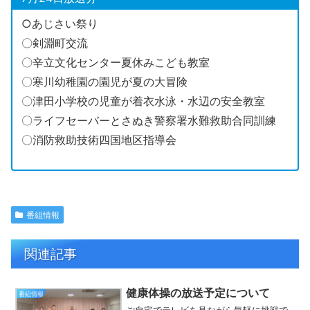
○あじさい祭り
〇剣淵町交流
〇辛立文化センター夏休みこども教室
〇寒川幼稚園の園児が夏の大冒険
〇津田小学校の児童が着衣水泳・水辺の安全教室
〇ライフセーバーとさぬき警察署水難救助合同訓練
〇消防救助技術四国地区指導会
番組情報
関連記事
健康体操の放送予定について
番組情報
ご自宅でテレビを見ながら気軽に挑戦で